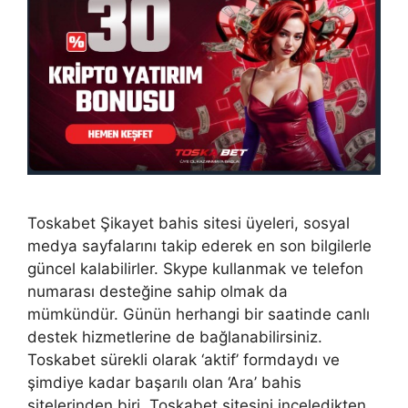
Toskabet Şikayet bahis sitesi üyeleri, sosyal
medya sayfalarını takip ederek en son bilgilerle
güncel kalabilirler. Skype kullanmak ve telefon
numarası desteğine sahip olmak da
mümkündür. Günün herhangi bir saatinde canlı
destek hizmetlerine de bağlanabilirsiniz.
Toskabet sürekli olarak ‘aktif’ formdaydı ve
şimdiye kadar başarılı olan ‘Ara’ bahis
sitelerinden biri. Toskabet sitesini inceledikten