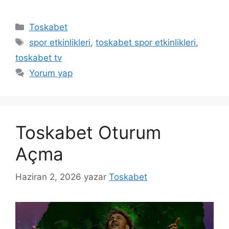
Kategoriler
Toskabet
Etiketler
spor etkinlikleri
,
toskabet spor etkinlikleri
,
toskabet tv
Yorum yap
Toskabet Oturum
Açma
Haziran 2, 2026
yazar
Toskabet