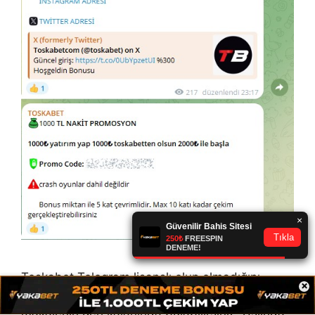
Toskabet Telegram lisanslı olup olmadığını
×
merak ediyorsanız, bu sorunun cevabını bu
makalenin geri kalanında bulabilirsiniz. Aslında,