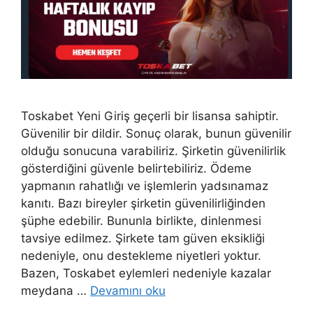
Toskabet Yeni Giriş geçerli bir lisansa sahiptir.
Güvenilir bir dildir. Sonuç olarak, bunun güvenilir
olduğu sonucuna varabiliriz. Şirketin güvenilirlik
gösterdiğini güvenle belirtebiliriz. Ödeme
yapmanın rahatlığı ve işlemlerin yadsınamaz
kanıtı. Bazı bireyler şirketin güvenilirliğinden
şüphe edebilir. Bununla birlikte, dinlenmesi
tavsiye edilmez. Şirkete tam güven eksikliği
nedeniyle, onu destekleme niyetleri yoktur.
Bazen, Toskabet eylemleri nedeniyle kazalar
meydana …
Devamını oku