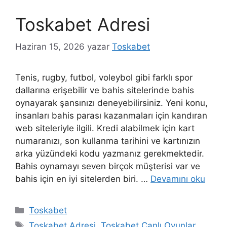
24
casino
bet
casino
casino
Toskabet Adresi
Haziran 15, 2026
yazar
Toskabet
Tenis, rugby, futbol, voleybol gibi farklı spor
dallarına erişebilir ve bahis sitelerinde bahis
oynayarak şansınızı deneyebilirsiniz. Yeni konu,
insanları bahis parası kazanmaları için kandıran
web siteleriyle ilgili. Kredi alabilmek için kart
numaranızı, son kullanma tarihini ve kartınızın
arka yüzündeki kodu yazmanız gerekmektedir.
Bahis oynamayı seven birçok müşterisi var ve
bahis için en iyi sitelerden biri. …
Devamını oku
Kategoriler
Toskabet
Etiketler
Toskabet Adresi
,
Toskabet Canlı Oyunlar