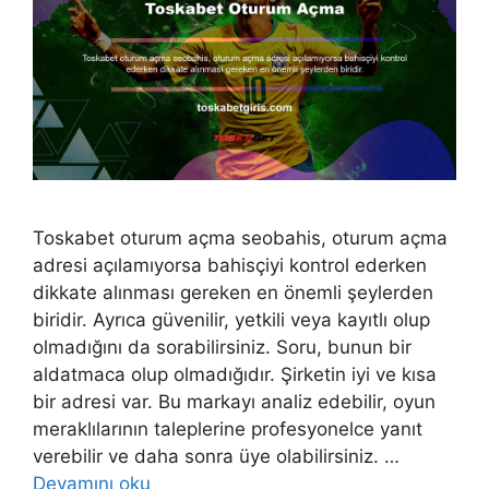
Toskabet oturum açma seobahis, oturum açma
adresi açılamıyorsa bahisçiyi kontrol ederken
dikkate alınması gereken en önemli şeylerden
biridir. Ayrıca güvenilir, yetkili veya kayıtlı olup
olmadığını da sorabilirsiniz. Soru, bunun bir
aldatmaca olup olmadığıdır. Şirketin iyi ve kısa
bir adresi var. Bu markayı analiz edebilir, oyun
meraklılarının taleplerine profesyonelce yanıt
verebilir ve daha sonra üye olabilirsiniz. …
Devamını oku