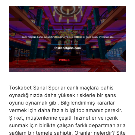
Toskabet Sanal Sporlar canlı maçlara bahis
oynadığınızda daha yüksek risklerle bir şans
oyunu oynamak gibi. Bilgilendirilmiş kararlar
vermek için daha fazla bilgi toplamanız gerekir.
Şirket, müşterilerine çeşitli hizmetler ve içerik
sunmak için birlikte çalışan farklı departmanlarla
sağlam bir temele sahiptir. Oranlar nelerdir? Site