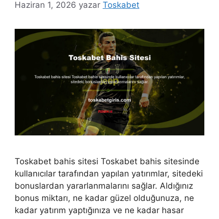
Haziran 1, 2026
yazar
Toskabet
Toskabet bahis sitesi Toskabet bahis sitesinde
kullanıcılar tarafından yapılan yatırımlar, sitedeki
bonuslardan yararlanmalarını sağlar. Aldığınız
bonus miktarı, ne kadar güzel olduğunuza, ne
kadar yatırım yaptığınıza ve ne kadar hasar