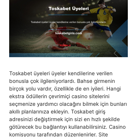
Toskabet üyeleri üyeler kendilerine verilen
bonusla çok ilgileniyorlardı. Bahse girmenin
birçok yolu vardır, özellikle de en iyileri. Hangi
ekstra ödüllerin çevrimiçi casino sitelerini
seçmenize yardımcı olacağını bilmek için bunları
akıllı planlarınıza ekleyin. Toskabet giriş
adresinizi değiştirmek için sizi en hızlı şekilde
götürecek bu bağlantıyı kullanabilirsiniz. Casino
komisyonu tarafından düzenlenirler. Site