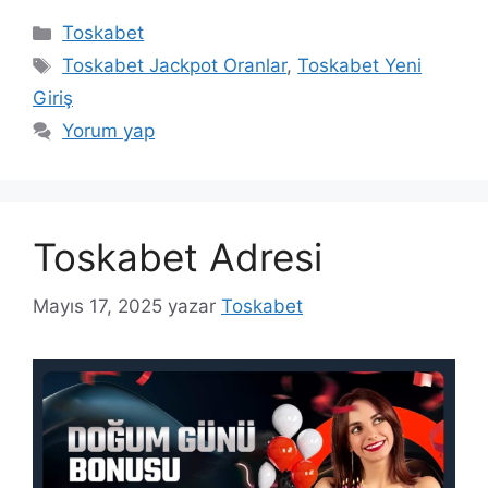
Kategoriler
Toskabet
Etiketler
Toskabet Jackpot Oranlar
,
Toskabet Yeni
Giriş
Yorum yap
Toskabet Adresi
Mayıs 17, 2025
yazar
Toskabet