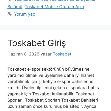
Bölümü
,
Toskabet Mobile Oturum Açın
Yorum yap
Toskabet Giriş
Haziran 8, 2026
yazar
Toskabet
Toskabet e-spor sektörünün büyümesine
yardımcı olmak ve üyelerine daha iyi hizmet
verebilmek için şirketiyle e-spor bahislerine
katıldı. Üyeler, ilgilerini çeken e-sporlara bahis
yapmak için Toskabet kullanabilir. Toskabet
Sporları. Toskabet Sporları Toskabet Bahisleri
uzun zaman önce kurulmuş bir sitedir. Ayrıca