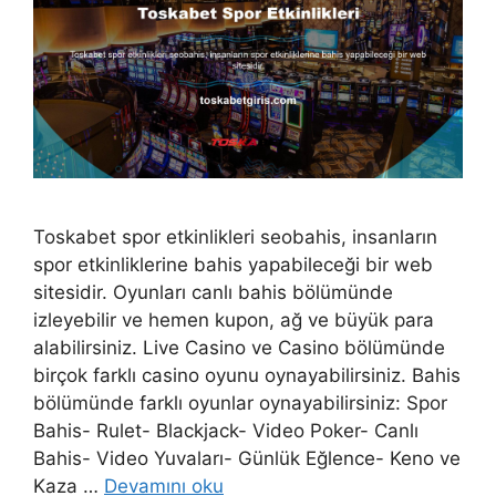
Toskabet spor etkinlikleri seobahis, insanların
spor etkinliklerine bahis yapabileceği bir web
sitesidir. Oyunları canlı bahis bölümünde
izleyebilir ve hemen kupon, ağ ve büyük para
alabilirsiniz. Live Casino ve Casino bölümünde
birçok farklı casino oyunu oynayabilirsiniz. Bahis
bölümünde farklı oyunlar oynayabilirsiniz: Spor
Bahis- Rulet- Blackjack- Video Poker- Canlı
Bahis- Video Yuvaları- Günlük Eğlence- Keno ve
Kaza …
Devamını oku