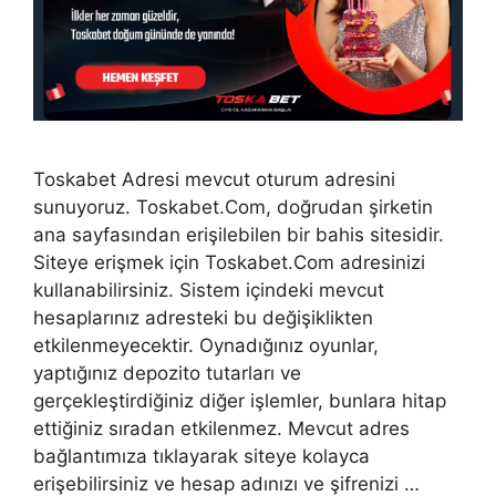
Toskabet Adresi mevcut oturum adresini
sunuyoruz. Toskabet.Com, doğrudan şirketin
ana sayfasından erişilebilen bir bahis sitesidir.
Siteye erişmek için Toskabet.Com adresinizi
kullanabilirsiniz. Sistem içindeki mevcut
hesaplarınız adresteki bu değişiklikten
etkilenmeyecektir. Oynadığınız oyunlar,
yaptığınız depozito tutarları ve
gerçekleştirdiğiniz diğer işlemler, bunlara hitap
ettiğiniz sıradan etkilenmez. Mevcut adres
bağlantımıza tıklayarak siteye kolayca
erişebilirsiniz ve hesap adınızı ve şifrenizi …