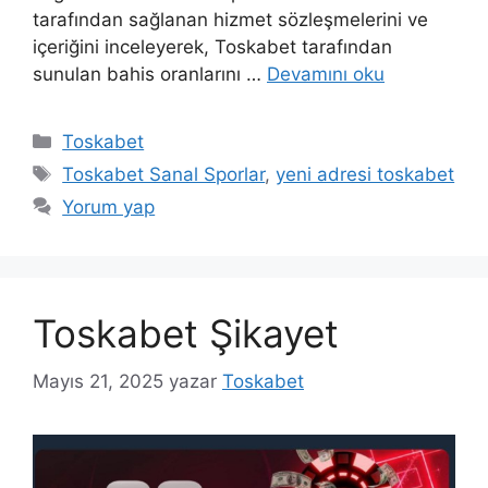
tarafından sağlanan hizmet sözleşmelerini ve
içeriğini inceleyerek, Toskabet tarafından
sunulan bahis oranlarını …
Devamını oku
Kategoriler
Toskabet
Etiketler
Toskabet Sanal Sporlar
,
yeni adresi toskabet
Yorum yap
Toskabet Şikayet
Mayıs 21, 2025
yazar
Toskabet