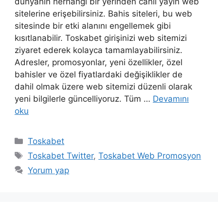
dünyanın herhangi bir yerinden canlı yayın web
sitelerine erişebilirsiniz. Bahis siteleri, bu web
sitesinde bir etki alanını engellemek gibi
kısıtlanabilir. Toskabet girişinizi web sitemizi
ziyaret ederek kolayca tamamlayabilirsiniz.
Adresler, promosyonlar, yeni özellikler, özel
bahisler ve özel fiyatlardaki değişiklikler de
dahil olmak üzere web sitemizi düzenli olarak
yeni bilgilerle güncelliyoruz. Tüm …
Devamını
oku
Kategoriler
Toskabet
Etiketler
Toskabet Twitter
,
Toskabet Web Promosyon
Yorum yap