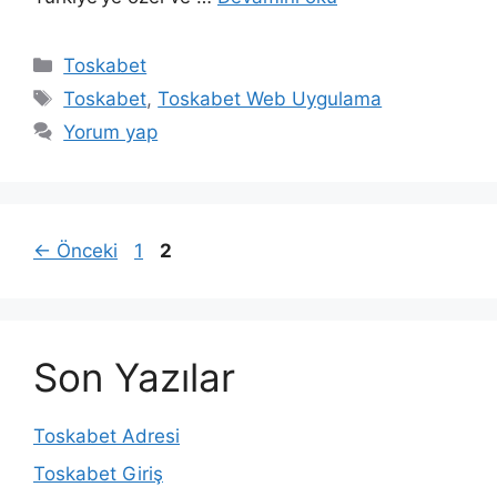
Kategoriler
Toskabet
Etiketler
Toskabet
,
Toskabet Web Uygulama
Yorum yap
Sayfa
Sayfa
←
Önceki
1
2
Son Yazılar
Toskabet Adresi
Toskabet Giriş