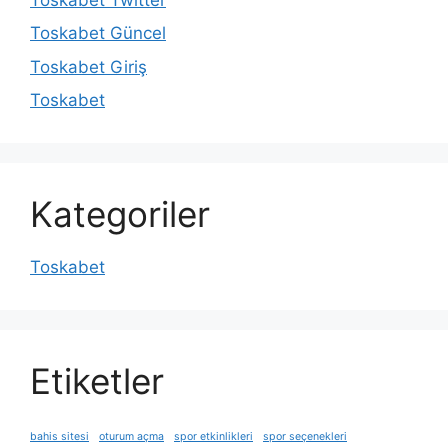
Toskabet Güncel
Toskabet Giriş
Toskabet
Kategoriler
Toskabet
Etiketler
bahis sitesi
oturum açma
spor etkinlikleri
spor seçenekleri