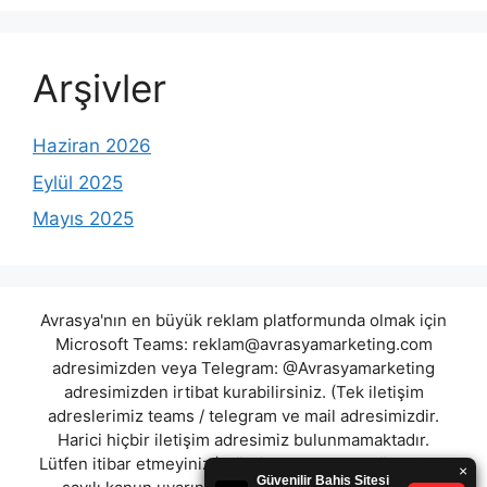
Arşivler
Haziran 2026
Eylül 2025
Mayıs 2025
Avrasya'nın en büyük reklam platformunda olmak için
Microsoft Teams:
reklam@avrasyamarketing.com
adresimizden veya Telegram: @Avrasyamarketing
adresimizden irtibat kurabilirsiniz. (Tek iletişim
adreslerimiz teams / telegram ve mail adresimizdir.
Harici hiçbir iletişim adresimiz bulunmamaktadır.
Lütfen itibar etmeyiniz.) Türkiye yasalarına göre 7258