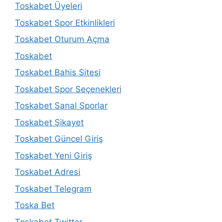
Toskabet Üyeleri
Toskabet Spor Etkinlikleri
Toskabet Oturum Açma
Toskabet
Toskabet Bahis Sitesi
Toskabet Spor Seçenekleri
Toskabet Sanal Sporlar
Toskabet Şikayet
Toskabet Güncel Giriş
Toskabet Yeni Giriş
Toskabet Adresi
Toskabet Telegram
Toska Bet
Toskabet Twitter