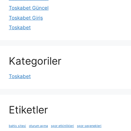
Toskabet Güncel
Toskabet Giriş
Toskabet
Kategoriler
Toskabet
Etiketler
bahis sitesi
oturum açma
spor etkinlikleri
spor seçenekleri