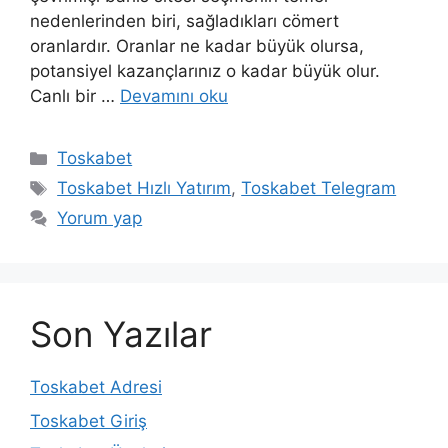
nedenlerinden biri, sağladıkları cömert
oranlardır. Oranlar ne kadar büyük olursa,
potansiyel kazançlarınız o kadar büyük olur.
Canlı bir …
Devamını oku
Kategoriler
Toskabet
Etiketler
Toskabet Hızlı Yatırım
,
Toskabet Telegram
Yorum yap
Son Yazılar
Toskabet Adresi
Toskabet Giriş