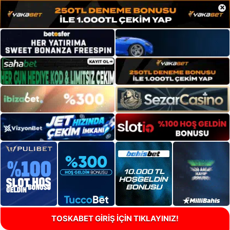
×
TOSKABET GİRİŞ İÇİN TIKLAYINIZ!