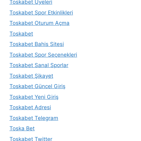
Toskabet Üyeleri
Toskabet Spor Etkinlikleri
Toskabet Oturum Açma
Toskabet
Toskabet Bahis Sitesi
Toskabet Spor Seçenekleri
Toskabet Sanal Sporlar
Toskabet Şikayet
Toskabet Güncel Giriş
Toskabet Yeni Giriş
Toskabet Adresi
Toskabet Telegram
Toska Bet
Toskabet Twitter