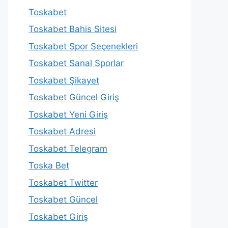
Toskabet
Toskabet Bahis Sitesi
Toskabet Spor Seçenekleri
Toskabet Sanal Sporlar
Toskabet Şikayet
Toskabet Güncel Giriş
Toskabet Yeni Giriş
Toskabet Adresi
Toskabet Telegram
Toska Bet
Toskabet Twitter
Toskabet Güncel
Toskabet Giriş