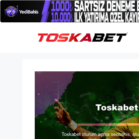
İçeriğe
atla