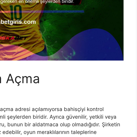
m Açma
çma adresi açılamıyorsa bahisçiyi kontrol
şeylerden biridir. Ayrıca güvenilir, yetkili veya
Soru, bunun bir aldatmaca olup olmadığıdır. Şirketin
z edebilir, oyun meraklılarının taleplerine